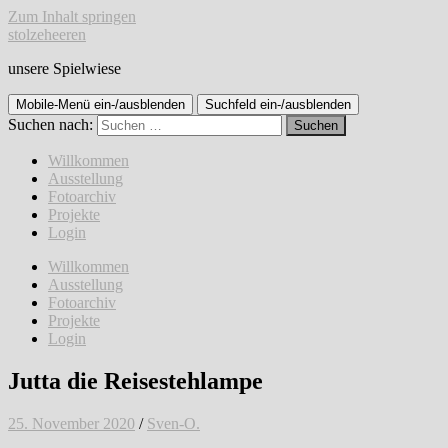
Zum Inhalt springen
stolzeheeren
unsere Spielwiese
Mobile-Menü ein-/ausblenden
Suchfeld ein-/ausblenden
Suchen nach:
Willkommen
Ausstellung
Fotoarchiv
Projekte
Login
Willkommen
Ausstellung
Fotoarchiv
Projekte
Login
Jutta die Reisestehlampe
25. November 2020
/
Sven-O.