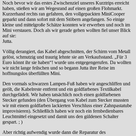
Noch bevor wir das erstes Zwischenziel unseres Kurztrips erreicht
haben, stießen wir am Wegesrand auf einen großen Flohmarkt.
Kurzerhand rechts ran gefahren, den vollgepackten MiniCooper
geparkt und dann sofort mit dem Stöbern angefangen. So einige
kleine und mittelgroße Schätze konnten wir erwerben und noch im
Mini verstauen. Doch als wir gerade gehen wollten fiel unser Blick
auf sie:
Jutta.
Völlig derangiert, das Kabel abgeschnitten, der Schirm vom Metall
gelöst, schmutzig und traurig lehnte sie am Verkaufsstand. „Für 3
Euro könnt ihr sie haben“! wurde uns entgegengerufen. Da wollten
wir nicht lange feilschen und so begann Jutta ihre Reise im
hoffnungslos überfüllten Mini.
Den vormals schwarzen Lampen-Fuß haben wir angeschliffen und
geölt, die Kabelreste entfernt und ein goldfarbenes Textilkabel
durchgefädelt. Wir haben tatsächlich noch einen goldfarbenen
Stecker gefunden (den Übergang von Kabel zum Stecker mussten
wir mit einem goldfarben lackierten Verschluss einer Zahnpastatube
improvisieren). Schließlich haben wir noch ein fernbedienbares
Leuchtmittel eingesetzt und damit uns den güldenen Schalter
gespart. ; )
Aber richtig aufwendig wurde dann die Reparatur des